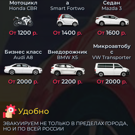
а
Седан
Мотоцикл
Smart Fortwo
Mazda 3
Honda CBR
1200
1400
1600
От
р.
От
р.
От
р.
Микроавтобу
Бизнес класс
Внедорожник
с
Audi A8
BMW X5
VW Transporter
2000
2200
2000
От
р.
От
р.
От
р.
Удобно
ЭВАКУИРУЕМ НЕ ТОЛЬКО В ПРЕДЕЛАХ ГОРОДА,
НО И ПО ВСЕЙ РОССИИ